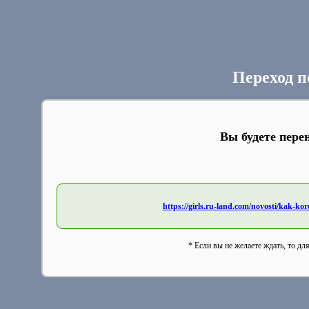
Переход п
Вы будете пере
https://girls.ru-land.com/novosti/kak-ko
* Если вы не желаете ждать, то дл