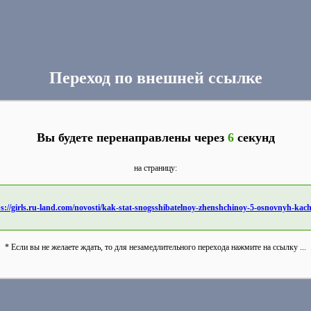
Переход по внешней ссылке
Вы будете перенаправлены через
6
секунд
на страницу:
ps://girls.ru-land.com/novosti/kak-stat-snogsshibatelnoy-zhenshchinoy-5-osnovnyh-kach
* Если вы не желаете ждать, то для незамедлительного перехода нажмите на ссылку ...