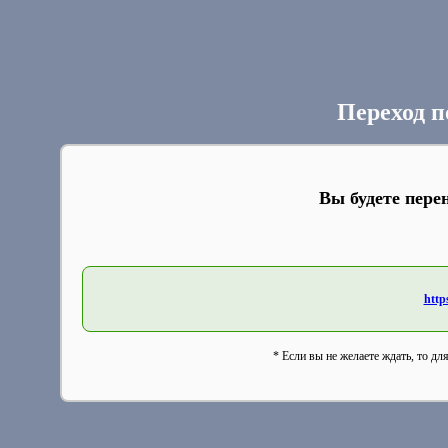
Переход п
Вы будете пере
http
* Если вы не желаете ждать, то дл