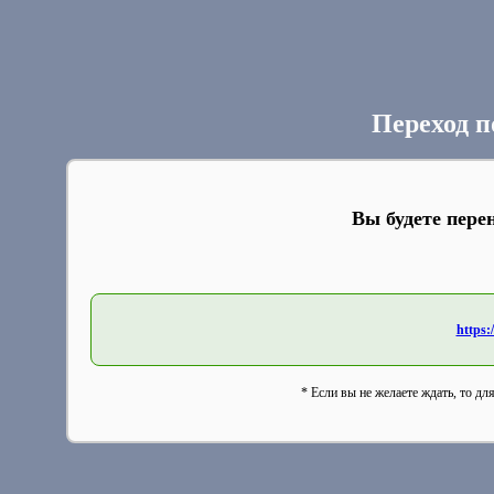
Переход п
Вы будете пере
https:
* Если вы не желаете ждать, то дл