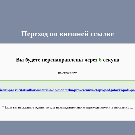
Переход по внешней ссылке
Вы будете перенаправлены через
6
секунд
на страницу:
rizont-pro.ru/stati/otbor-materiala-do-montazha-proverennye-etapy-podgotovki-pola-p
* Если вы не желаете ждать, то для незамедлительного перехода нажмите на ссылку ...