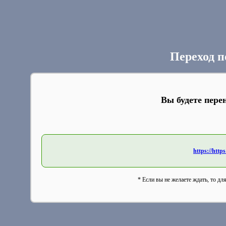
Переход п
Вы будете пере
https://http
* Если вы не желаете ждать, то дл