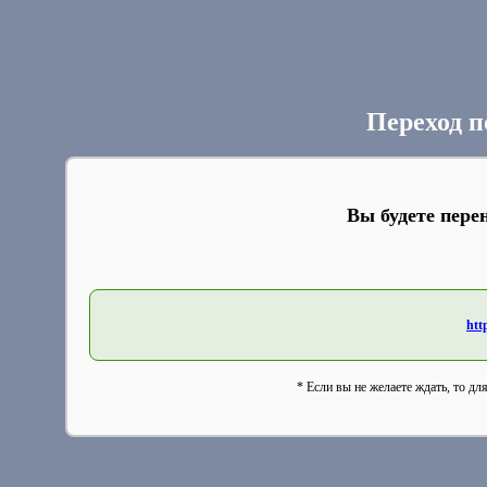
Переход п
Вы будете пере
htt
* Если вы не желаете ждать, то дл