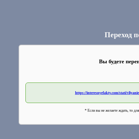
Переход п
Вы будете пере
https://interesnyefakty.com/stati/vliya
* Если вы не желаете ждать, то дл