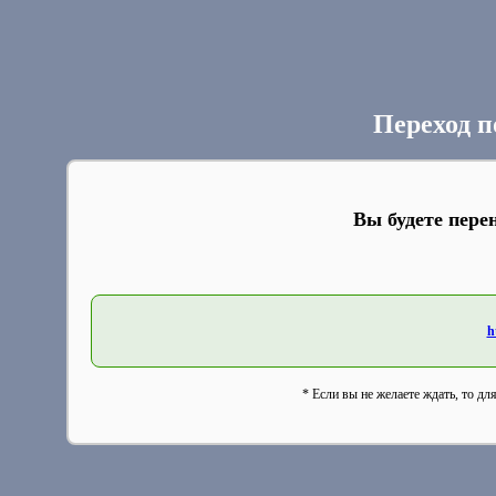
Переход п
Вы будете пере
h
* Если вы не желаете ждать, то дл