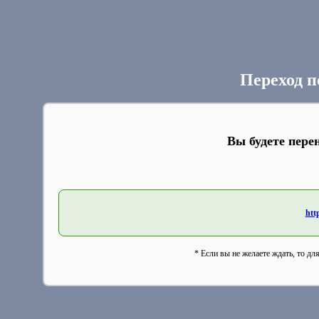
Переход п
Вы будете пере
htt
* Если вы не желаете ждать, то дл