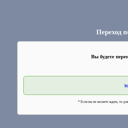
Переход п
Вы будете пере
ht
* Если вы не желаете ждать, то дл