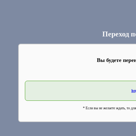
Переход п
Вы будете пере
htt
* Если вы не желаете ждать, то дл