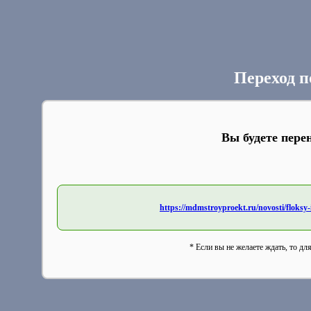
Переход п
Вы будете пере
https://mdmstroyproekt.ru/novosti/floksy
* Если вы не желаете ждать, то дл