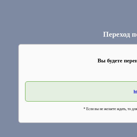
Переход п
Вы будете пере
ht
* Если вы не желаете ждать, то дл