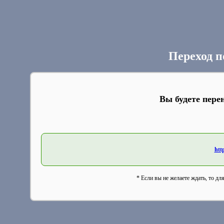
Переход п
Вы будете пере
htt
* Если вы не желаете ждать, то дл