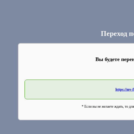
Переход п
Вы будете пере
https://my-
* Если вы не желаете ждать, то дл