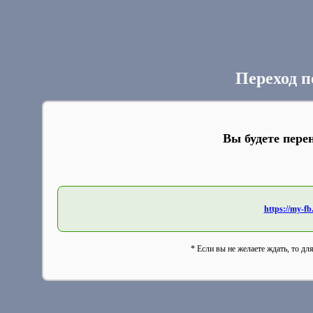
Переход п
Вы будете пере
https://my-
* Если вы не желаете ждать, то дл