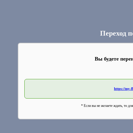
Переход п
Вы будете пере
https://my-
* Если вы не желаете ждать, то дл