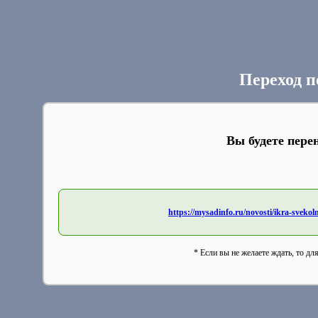
Переход п
Вы будете пере
https://mysadinfo.ru/novosti/ikra-sveko
* Если вы не желаете ждать, то дл