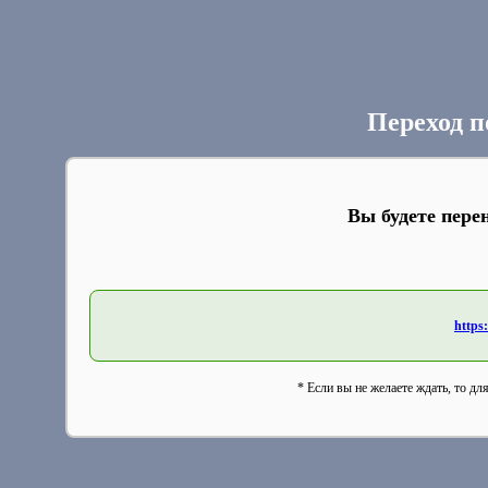
Переход п
Вы будете пере
https:
* Если вы не желаете ждать, то дл