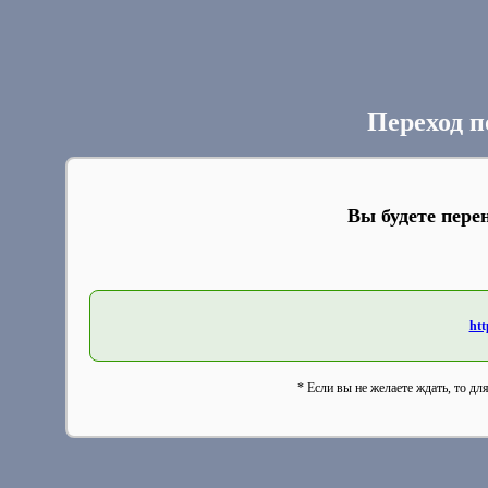
Переход п
Вы будете пере
htt
* Если вы не желаете ждать, то дл