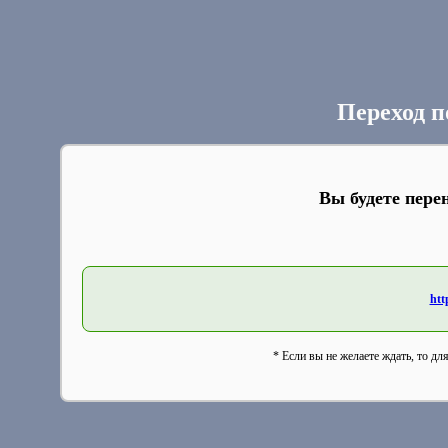
Переход п
Вы будете пере
htt
* Если вы не желаете ждать, то дл