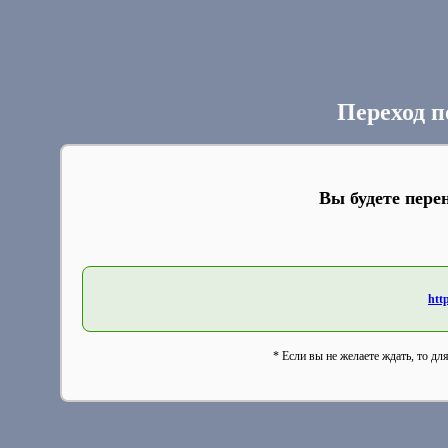
Переход п
Вы будете пере
http
* Если вы не желаете ждать, то дл