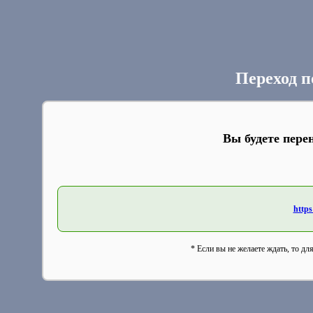
Переход п
Вы будете пере
https
* Если вы не желаете ждать, то дл