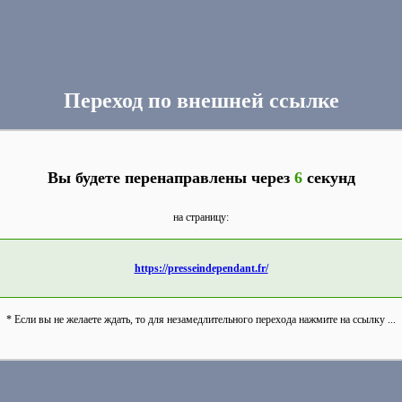
Переход по внешней ссылке
Вы будете перенаправлены через
6
секунд
на страницу:
https://presseindependant.fr/
* Если вы не желаете ждать, то для незамедлительного перехода нажмите на ссылку ...