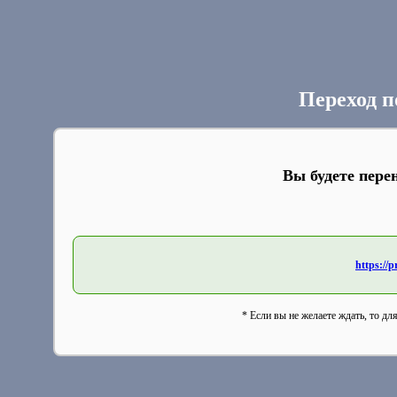
Переход п
Вы будете пере
https://
* Если вы не желаете ждать, то дл