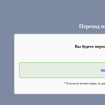
Переход п
Вы будете пере
htt
* Если вы не желаете ждать, то дл