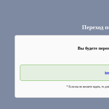
Переход п
Вы будете пере
htt
* Если вы не желаете ждать, то дл