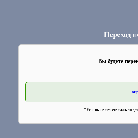
Переход п
Вы будете пере
http
* Если вы не желаете ждать, то дл