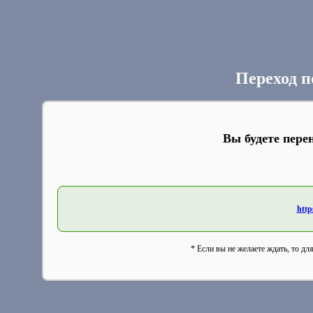
Переход п
Вы будете пере
http
* Если вы не желаете ждать, то дл