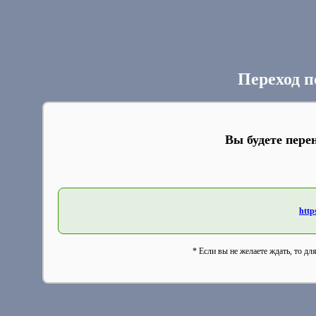
Переход п
Вы будете пере
http
* Если вы не желаете ждать, то дл