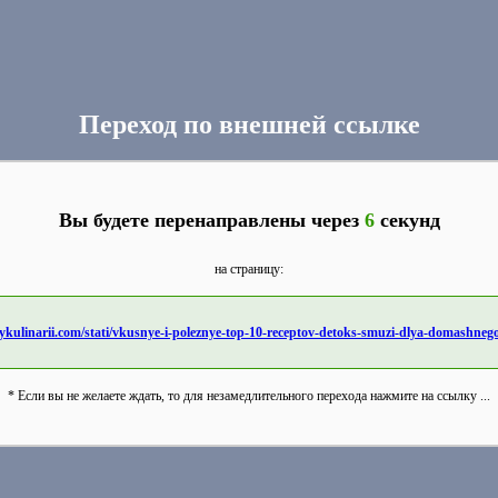
Переход по внешней ссылке
Вы будете перенаправлены через
6
секунд
на страницу:
rykulinarii.com/stati/vkusnye-i-poleznye-top-10-receptov-detoks-smuzi-dlya-domashnego
* Если вы не желаете ждать, то для незамедлительного перехода нажмите на ссылку ...