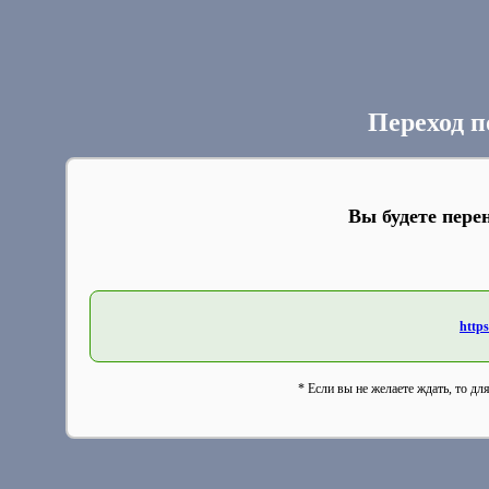
Переход п
Вы будете пере
https
* Если вы не желаете ждать, то дл