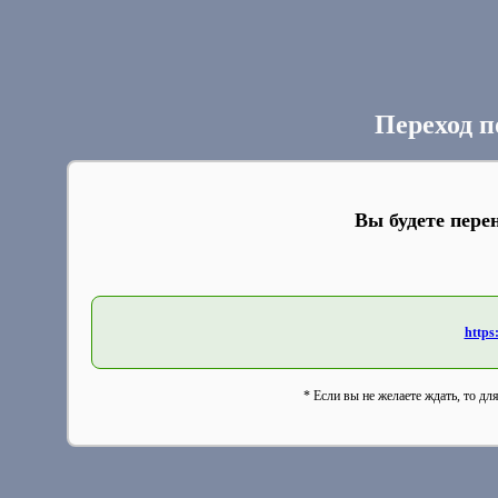
Переход п
Вы будете пере
https
* Если вы не желаете ждать, то дл