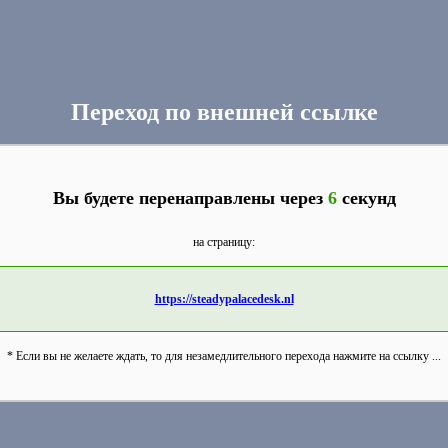
Переход по внешней ссылке
Вы будете перенаправлены через
6
секунд
на страницу:
https://steadypalacedesk.nl
* Если вы не желаете ждать, то для незамедлительного перехода нажмите на ссылку ...