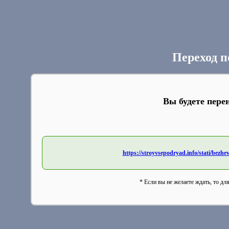
Переход п
Вы будете пере
https://stroyvsepodryad.info/stati/bez
* Если вы не желаете ждать, то дл