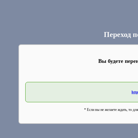
Переход п
Вы будете пере
htt
* Если вы не желаете ждать, то дл