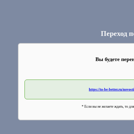
Переход п
Вы будете пере
https://to-be-better.ru/novo
* Если вы не желаете ждать, то дл