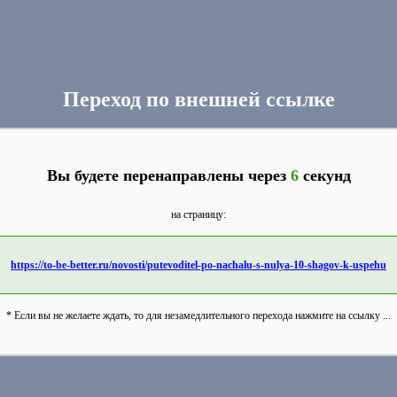
Переход по внешней ссылке
Вы будете перенаправлены через
6
секунд
на страницу:
https://to-be-better.ru/novosti/putevoditel-po-nachalu-s-nulya-10-shagov-k-uspehu
* Если вы не желаете ждать, то для незамедлительного перехода нажмите на ссылку ...