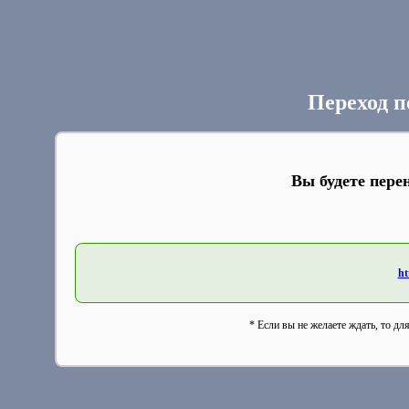
Переход п
Вы будете пере
ht
* Если вы не желаете ждать, то дл