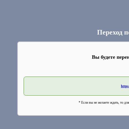
Переход п
Вы будете пере
https
* Если вы не желаете ждать, то дл