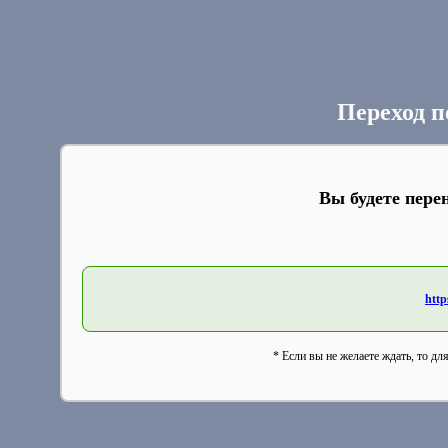
Переход п
Вы будете пере
http
* Если вы не желаете ждать, то дл