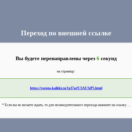
Переход по внешней ссылке
Вы будете перенаправлены через
6
секунд
на страницу:
https://vorota-kalitki.ru/1g37atY/3AU5tP5.html
* Если вы не желаете ждать, то для незамедлительного перехода нажмите на ссылку ...