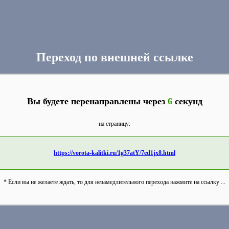
Переход по внешней ссылке
Вы будете перенаправлены через
6
секунд
на страницу:
https://vorota-kalitki.ru/1g37atY/7ed1jx8.html
* Если вы не желаете ждать, то для незамедлительного перехода нажмите на ссылку ...