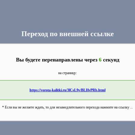
Переход по внешней ссылке
Вы будете перенаправлены через
6
секунд
на страницу:
https://vorota-kalitki.ru/3lCsL9v/BLHvPRb.html
* Если вы не желаете ждать, то для незамедлительного перехода нажмите на ссылку ...