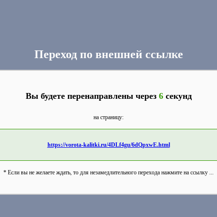
Переход по внешней ссылке
Вы будете перенаправлены через
6
секунд
на страницу:
https://vorota-kalitki.ru/4DLf4gu/6dQpxwE.html
* Если вы не желаете ждать, то для незамедлительного перехода нажмите на ссылку ...