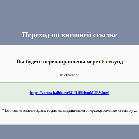
Переход по внешней ссылке
Вы будете перенаправлены через
6
секунд
на страницу:
https://vorota-kalitki.ru/8GlD1iS/4xmMUBV.html
* Если вы не желаете ждать, то для незамедлительного перехода нажмите на ссылку ...