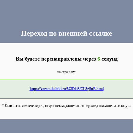
Переход по внешней ссылке
Вы будете перенаправлены через
6
секунд
на страницу:
https://vorota-kalitki.ru/8GlD1iS/CL3gSuE.html
* Если вы не желаете ждать, то для незамедлительного перехода нажмите на ссылку ...