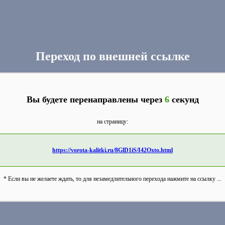
Переход по внешней ссылке
Вы будете перенаправлены через
6
секунд
на страницу:
https://vorota-kalitki.ru/8GlD1iS/I42Oxto.html
* Если вы не желаете ждать, то для незамедлительного перехода нажмите на ссылку ...