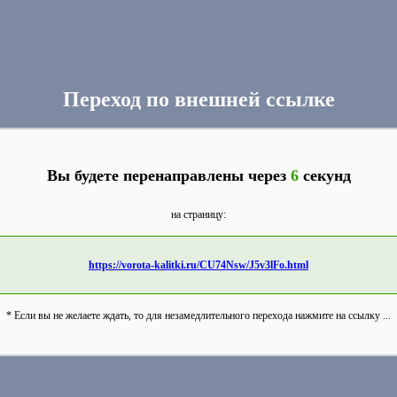
Переход по внешней ссылке
Вы будете перенаправлены через
6
секунд
на страницу:
https://vorota-kalitki.ru/CU74Nsw/J5v3lFo.html
* Если вы не желаете ждать, то для незамедлительного перехода нажмите на ссылку ...